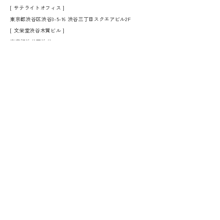
[ サテライトオフィス ]
東京都渋谷区渋谷3-5-16 渋谷三丁目スクエアビル2F
[ 文栄堂渋谷木質ビル ]
東京都渋谷区渋谷4-5-5
TEL.
03-5464-7110
FAX.03-5464-7157
私たちができること
会社概要
100年の歴史
整うブログ
オフィシャルブログ
社会貢献活動
採用情報
プライバシーポリシー