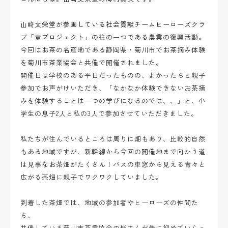
山崎文栄堂が参画している社会貢献チームヒーローズクラ
ブ「豈プロジェクト」の柱の一つである農業の復興活動。
今回はお茶の名産地である静岡県・菊川市でお茶摘み体験
を菊川市茶業協会と共催で開催されました。
開催日は学校のある平日だったものの、よかったらと親子
参加でお声がけいただき、「なかなか体験できないお茶摘
みを体験することは一つの学びになるのでは、、」と、小
学生の息子2人と私の3人で参加させていただきました。
私たちが住んでいるところは周りに畑もあり、比較的自然
もある地域ですが、新幹線から今回の開催地まで向かう道
は見事なお茶畑がたくさん！バスの車窓から見える青々と
広がる茶畑に親子でワクワクしていました。
到着した茶畑では、地域の参加者やヒーローズの仲間た
ち、
共催している菊川市茶業協会の皆さんが先に初めていらっ