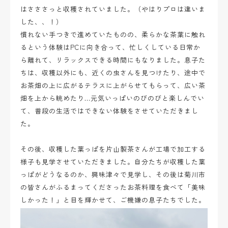
はさささっと収穫されていました。（やはりプロは違いま
した、、！）
慣れない手つきで進めていたものの、柔らかな茶葉に触れ
るという体験はPCに向き合って、忙しくしている日常か
ら離れて、リラックスできる時間にもなりました。息子た
ちは、収穫以外にも、近くの虫さんを見つけたり、途中で
お茶畑の上に広がるテラスに上がらせてもらって、広い茶
畑を上から眺めたり…元気いっぱいのびのびと楽しんでい
て、普段の生活ではできない体験をさせていただきまし
た。
その後、収穫した葉っぱを片山製茶さんが工場で加工する
様子も見学させていただきました。自分たちが収穫した葉
っぱがどうなるのか、興味津々で見学し、その後は菊川市
の皆さんがふるまってくださったお茶料理を食べて「美味
しかった！」と目を輝かせて、ご機嫌の息子たちでした。